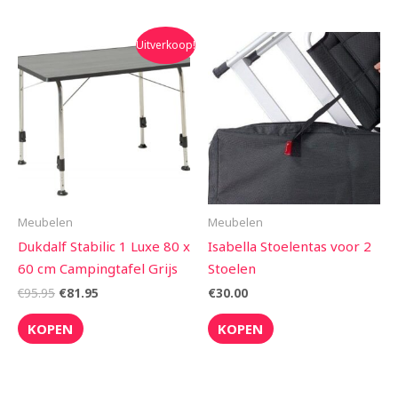
Oorspronkelijke
Huidige
Uitverkoop!
prijs
prijs
was:
is:
€95.95.
€81.95.
Meubelen
Meubelen
Dukdalf Stabilic 1 Luxe 80 x
Isabella Stoelentas voor 2
60 cm Campingtafel Grijs
Stoelen
€
95.95
€
81.95
€
30.00
KOPEN
KOPEN