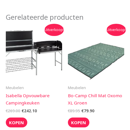
Gerelateerde producten
Oorspronkelijke
Huidige
Oorspronkelijke
Huidige
Uitverkoop!
Uitverkoop!
prijs
prijs
prijs
prijs
was:
is:
was:
is:
€269.00.
€242.10.
€89.95.
€79.90.
Meubelen
Meubelen
Isabella Opvouwbare
Bo-Camp Chill Mat Oxomo
Campingkeuken
XL Groen
€
269.00
€
242.10
€
89.95
€
79.90
KOPEN
KOPEN