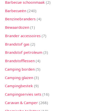
n
n
n
n
n
n
n
n
n
n
n
n
n
Barbecue schoonmaak
2
Barbecueën
240
Benzinebranders
4
Bewaardozen
1
Brander accessoires
7
Brandstof gas
2
Brandstof petroleum
3
Brandstofflessen
4
Camping borden
5
Camping glazen
3
Campingbestek
9
Campingservies sets
16
Caravan & Camper
268
Chemische toiletten
10