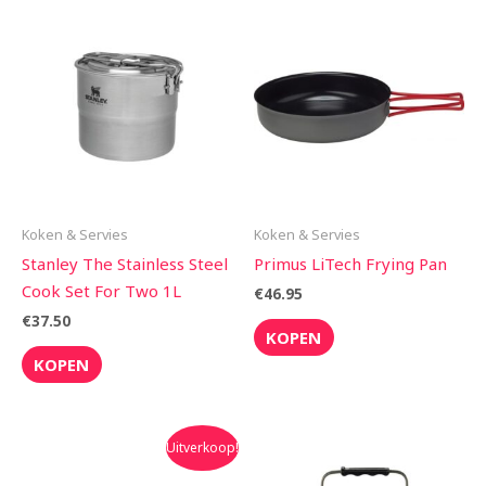
Koken & Servies
Koken & Servies
Stanley The Stainless Steel
Primus LiTech Frying Pan
Cook Set For Two 1L
€
46.95
€
37.50
KOPEN
KOPEN
Oorspronkelijke
Huidige
Uitverkoop!
prijs
prijs
was:
is: