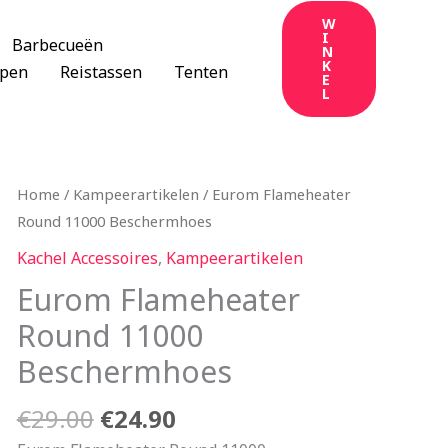
W
I
Barbecueën
N
K
apen
Reistassen
Tenten
E
L
Oorspronkelijke
Huidige
Home
/
Kampeerartikelen
/ Eurom Flameheater
prijs
prijs
Round 11000 Beschermhoes
was:
is:
Kachel Accessoires
,
Kampeerartikelen
€29.00.
€24.90.
Eurom Flameheater
Round 11000
Beschermhoes
€
29.00
€
24.90