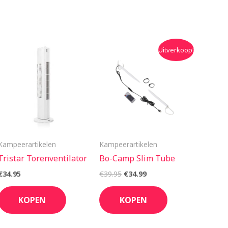
Oorspronkelijke
Huidige
Uitverkoop!
prijs
prijs
was:
is:
€39.95.
€34.99.
Kampeerartikelen
Kampeerartikelen
Tristar Torenventilator
Bo-Camp Slim Tube
€
34.95
€
39.95
€
34.99
KOPEN
KOPEN