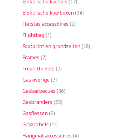
Elektrische kachels
17
Elektrische koelboxen
34
Fietstas accessoires
5
Flightbag
1
Footprint en grondzeilen
18
Frames
7
Fresh Up Sets
7
Gas overige
7
Gasbarbecues
36
Gasbranders
23
Gasflessen
2
Gaskachels
11
Hangmat accessoires
4