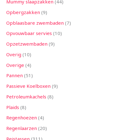
Mummy slaapzakken
44
Opbergzakken
9
Opblaasbare zwembaden
7
Opvouwbaar servies
10
Opzetzwembaden
9
Overig
10
Overige
4
Pannen
51
Passieve Koelboxen
9
Petroleumkachels
8
Plaids
8
Regenhoezen
4
Regenlaarzen
20
Reistassen
311