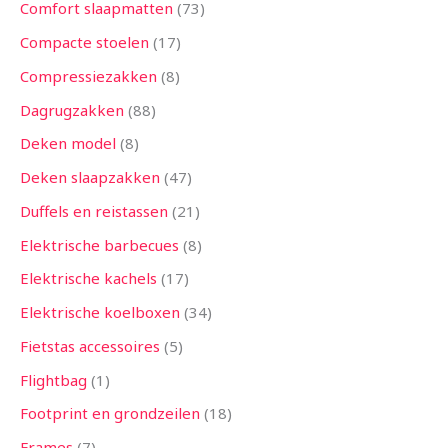
Comfort slaapmatten
73
Compacte stoelen
17
Compressiezakken
8
Dagrugzakken
88
Deken model
8
Deken slaapzakken
47
Duffels en reistassen
21
Elektrische barbecues
8
Elektrische kachels
17
Elektrische koelboxen
34
Fietstas accessoires
5
Flightbag
1
Footprint en grondzeilen
18
Frames
7