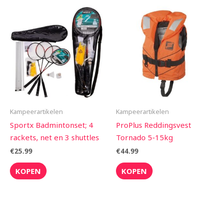
Kampeerartikelen
Kampeerartikelen
Sportx Badmintonset; 4
ProPlus Reddingsvest
rackets, net en 3 shuttles
Tornado 5-15kg
€
25.99
€
44.99
KOPEN
KOPEN