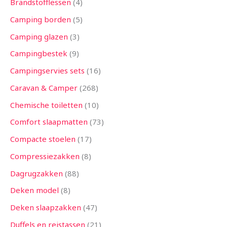
Brandstofflessen
4
Camping borden
5
Camping glazen
3
Campingbestek
9
Campingservies sets
16
Caravan & Camper
268
Chemische toiletten
10
Comfort slaapmatten
73
Compacte stoelen
17
Compressiezakken
8
Dagrugzakken
88
Deken model
8
Deken slaapzakken
47
Duffels en reistassen
21