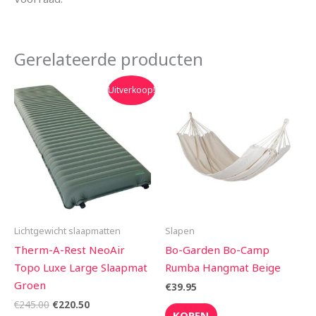
Gerelateerde producten
Oorspronkelijke
Huidige
Uitverkoop!
prijs
prijs
was:
is:
€245.00.
€220.50.
Lichtgewicht slaapmatten
Slapen
Therm-A-Rest NeoAir
Bo-Garden Bo-Camp
Topo Luxe Large Slaapmat
Rumba Hangmat Beige
Groen
€
39.95
€
245.00
€
220.50
KOPEN