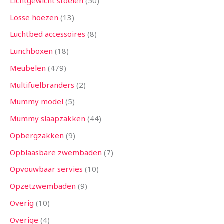
Lichtgewicht stoelen
50
Losse hoezen
13
Luchtbed accessoires
8
Lunchboxen
18
Meubelen
479
Multifuelbranders
2
Mummy model
5
Mummy slaapzakken
44
Opbergzakken
9
Opblaasbare zwembaden
7
Opvouwbaar servies
10
Opzetzwembaden
9
Overig
10
Overige
4