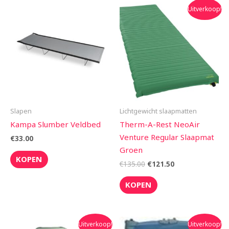
Oorspronkelijke
Huidige
Uitverkoop!
prijs
prijs
was:
is:
€135.00.
€121.50.
Slapen
Lichtgewicht slaapmatten
Kampa Slumber Veldbed
Therm-A-Rest NeoAir
Venture Regular Slaapmat
€
33.00
Groen
KOPEN
€
135.00
€
121.50
KOPEN
Oorspronkelijke
Huidige
Oorspronkelijke
Huidige
Uitverkoop!
Uitverkoop!
prijs
prijs
prijs
prijs