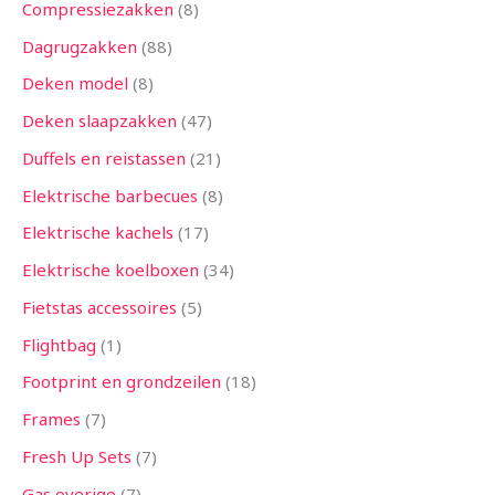
Compressiezakken
8
Dagrugzakken
88
Deken model
8
Deken slaapzakken
47
Duffels en reistassen
21
Elektrische barbecues
8
Elektrische kachels
17
Elektrische koelboxen
34
Fietstas accessoires
5
Flightbag
1
Footprint en grondzeilen
18
Frames
7
Fresh Up Sets
7
Gas overige
7