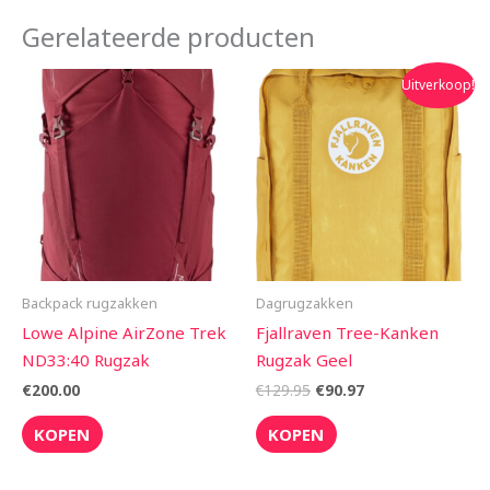
Gerelateerde producten
Oorspronkelijke
Huidige
Uitverkoop!
prijs
prijs
was:
is:
€129.95.
€90.97.
Backpack rugzakken
Dagrugzakken
Lowe Alpine AirZone Trek
Fjallraven Tree-Kanken
ND33:40 Rugzak
Rugzak Geel
€
200.00
€
129.95
€
90.97
KOPEN
KOPEN