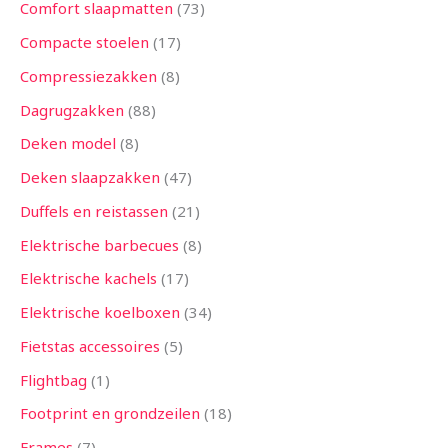
Comfort slaapmatten
73
Compacte stoelen
17
Compressiezakken
8
Dagrugzakken
88
Deken model
8
Deken slaapzakken
47
Duffels en reistassen
21
Elektrische barbecues
8
Elektrische kachels
17
Elektrische koelboxen
34
Fietstas accessoires
5
Flightbag
1
Footprint en grondzeilen
18
Frames
7