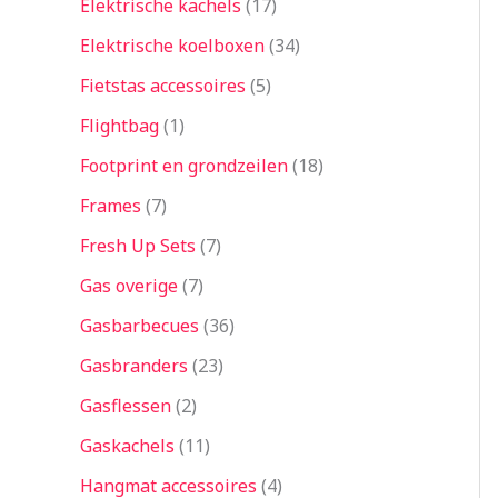
Elektrische kachels
17
Elektrische koelboxen
34
Fietstas accessoires
5
Flightbag
1
Footprint en grondzeilen
18
Frames
7
Fresh Up Sets
7
Gas overige
7
Gasbarbecues
36
Gasbranders
23
Gasflessen
2
Gaskachels
11
Hangmat accessoires
4