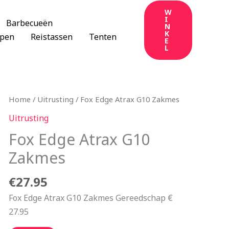
W
I
Barbecueën
N
K
apen
Reistassen
Tenten
E
L
Home
/
Uitrusting
/ Fox Edge Atrax G10 Zakmes
Uitrusting
Fox Edge Atrax G10
Zakmes
€
27.95
Fox Edge Atrax G10 Zakmes Gereedschap €
27.95