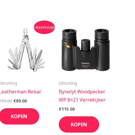
Oorspronkelijke
Huidige
Uitverkoop!
prijs
prijs
was:
is:
€99.00.
€89.00.
Uitrusting
Uitrusting
Leatherman Rebar
Bynolyt Woodpecker
WP 8×21 Verrekijker
€
99.00
€
89.00
€
115.00
KOPEN
KOPEN