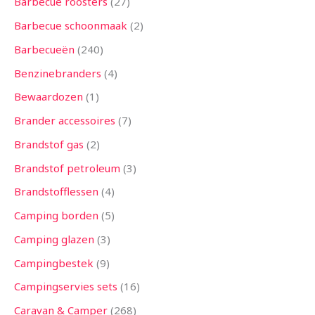
Barbecue roosters
27
n
n
n
n
n
n
n
n
n
n
n
n
n
Barbecue schoonmaak
2
Barbecueën
240
Benzinebranders
4
Bewaardozen
1
Brander accessoires
7
Brandstof gas
2
Brandstof petroleum
3
Brandstofflessen
4
Camping borden
5
Camping glazen
3
Campingbestek
9
Campingservies sets
16
Caravan & Camper
268