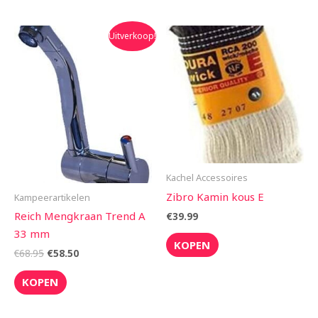
Oorspronkelijke
Huidige
Uitverkoop!
prijs
prijs
was:
is:
€68.95.
€58.50.
Kachel Accessoires
Zibro Kamin kous E
Kampeerartikelen
Reich Mengkraan Trend A
€
39.99
33 mm
KOPEN
€
68.95
€
58.50
KOPEN