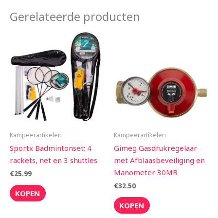
Gerelateerde producten
Kampeerartikelen
Kampeerartikelen
Sportx Badmintonset; 4
Gimeg Gasdrukregelaar
rackets, net en 3 shuttles
met Afblaasbeveiliging en
Manometer 30MB
€
25.99
€
32.50
KOPEN
KOPEN