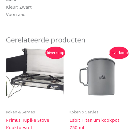
Kleur: Zwart
Voorraad:
Gerelateerde producten
Oorspronkelijke
Huidige
Oorspronkelijke
Huidige
Uitverkoop!
Uitverkoop!
prijs
prijs
prijs
prijs
was:
is:
was:
is:
€279.95.
€249.90.
€64.99.
€59.99.
Koken & Servies
Koken & Servies
Primus Tupike Stove
Esbit Titanium kookpot
Kooktoestel
750 ml