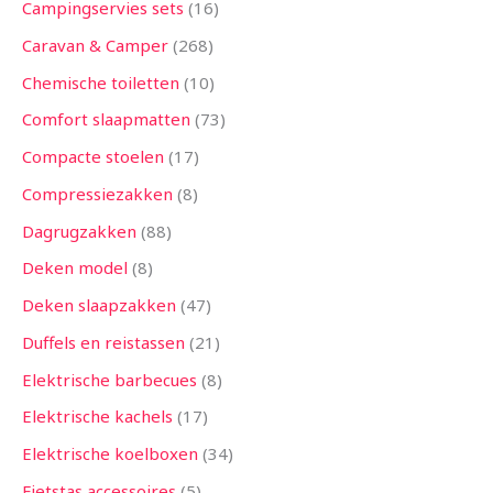
Campingservies sets
16
Caravan & Camper
268
Chemische toiletten
10
Comfort slaapmatten
73
Compacte stoelen
17
Compressiezakken
8
Dagrugzakken
88
Deken model
8
Deken slaapzakken
47
Duffels en reistassen
21
Elektrische barbecues
8
Elektrische kachels
17
Elektrische koelboxen
34
Fietstas accessoires
5