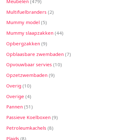
Meubelen
479
Multifuelbranders
2
Mummy model
5
Mummy slaapzakken
44
Opbergzakken
9
Opblaasbare zwembaden
7
Opvouwbaar servies
10
Opzetzwembaden
9
Overig
10
Overige
4
Pannen
51
Passieve Koelboxen
9
Petroleumkachels
8
Plaids
8