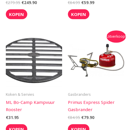
€
279.95
€
249.90
€
64.99
€
59.99
KOPEN
KOPEN
Oorspronkelijke
Huidige
Uitverkoop!
prijs
prijs
was:
is:
€84.95.
€79.90.
Koken & Servies
Gasbranders
ML Bo-Camp Kampvuur
Primus Express Spider
Rooster
Gasbrander
€
31.95
€
84.95
€
79.90
KOPEN
KOPEN