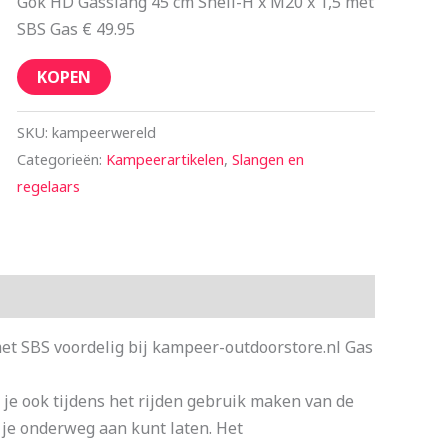
Gok HD Gasslang 45 cm Shell-H x M20 x 1,5 met
SBS Gas € 49.95
KOPEN
SKU:
kampeerwereld
Categorieën:
Kampeerartikelen
,
Slangen en
regelaars
et SBS voordelig bij kampeer-outdoorstore.nl Gas
je ook tijdens het rijden gebruik maken van de
 je onderweg aan kunt laten. Het