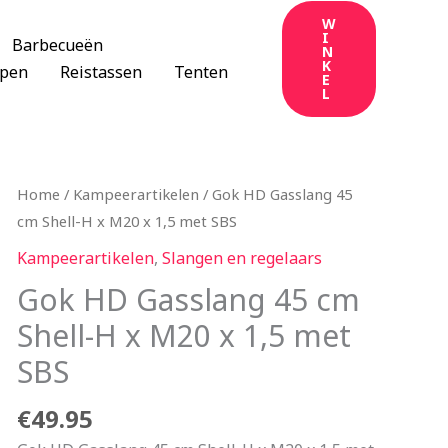
W
I
Barbecueën
N
K
apen
Reistassen
Tenten
E
L
Home
/
Kampeerartikelen
/ Gok HD Gasslang 45
cm Shell-H x M20 x 1,5 met SBS
Kampeerartikelen
,
Slangen en regelaars
Gok HD Gasslang 45 cm
Shell-H x M20 x 1,5 met
SBS
€
49.95