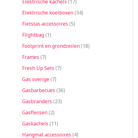
Elektrische kachels
17
Elektrische koelboxen
34
Fietstas accessoires
5
Flightbag
1
Footprint en grondzeilen
18
Frames
7
Fresh Up Sets
7
Gas overige
7
Gasbarbecues
36
Gasbranders
23
Gasflessen
2
Gaskachels
11
Hangmat accessoires
4