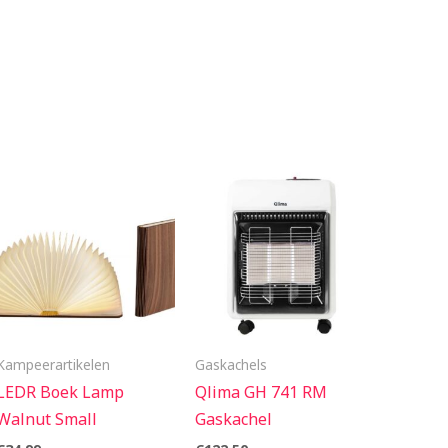
Kampeerartikelen
Gaskachels
LEDR Boek Lamp
Qlima GH 741 RM
Walnut Small
Gaskachel