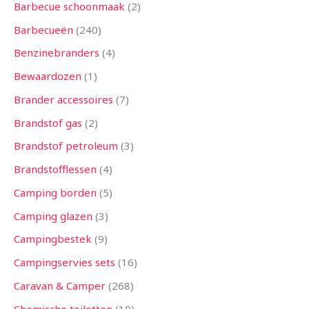
n
n
n
n
n
n
n
n
n
n
n
n
n
Barbecue schoonmaak
2
Barbecueën
240
Benzinebranders
4
Bewaardozen
1
Brander accessoires
7
Brandstof gas
2
Brandstof petroleum
3
Brandstofflessen
4
Camping borden
5
Camping glazen
3
Campingbestek
9
Campingservies sets
16
Caravan & Camper
268
Chemische toiletten
10