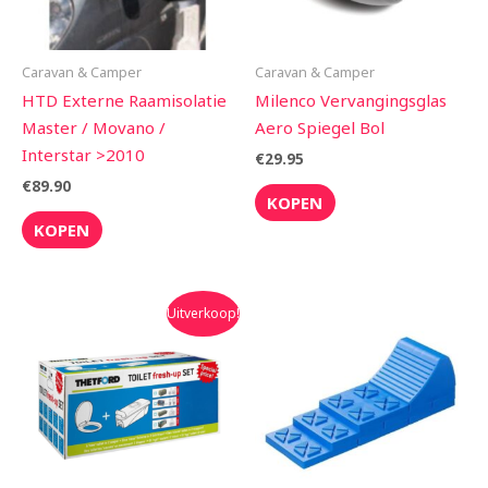
Caravan & Camper
Caravan & Camper
HTD Externe Raamisolatie
Milenco Vervangingsglas
Master / Movano /
Aero Spiegel Bol
Interstar >2010
€
29.95
€
89.90
KOPEN
KOPEN
Oorspronkelijke
Huidige
Uitverkoop!
prijs
prijs
was:
is:
€189.00.
€149.90.