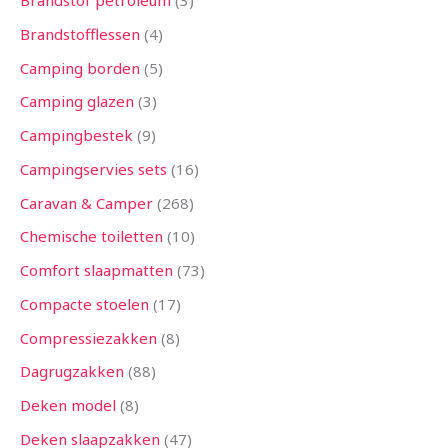
Brandstof petroleum
3
Brandstofflessen
4
Camping borden
5
Camping glazen
3
Campingbestek
9
Campingservies sets
16
Caravan & Camper
268
Chemische toiletten
10
Comfort slaapmatten
73
Compacte stoelen
17
Compressiezakken
8
Dagrugzakken
88
Deken model
8
Deken slaapzakken
47