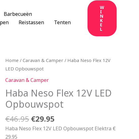
W
I
Barbecueën
N
K
apen
Reistassen
Tenten
E
L
Oorspronkelijke
Huidige
Home
/
Caravan & Camper
/ Haba Neso Flex 12V
prijs
prijs
LED Opbouwspot
was:
is:
Caravan & Camper
€46.95.
€29.95.
Haba Neso Flex 12V LED
Opbouwspot
€
46.95
€
29.95
Haba Neso Flex 12V LED Opbouwspot Elektra €
29.95