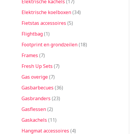
Elektrische kachels
17
Elektrische koelboxen
34
Fietstas accessoires
5
Flightbag
1
Footprint en grondzeilen
18
Frames
7
Fresh Up Sets
7
Gas overige
7
Gasbarbecues
36
Gasbranders
23
Gasflessen
2
Gaskachels
11
Hangmat accessoires
4