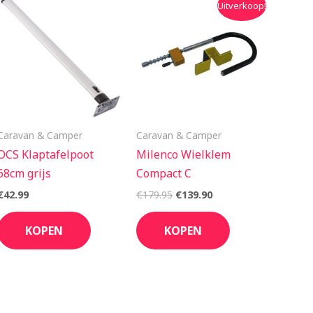
Uitverkoop!
prijs
prijs
was:
is:
€179.95.
€139.90.
Caravan & Camper
Caravan & Camper
OCS Klaptafelpoot
Milenco Wielklem
68cm grijs
Compact C
€
42.99
€
179.95
€
139.90
KOPEN
KOPEN