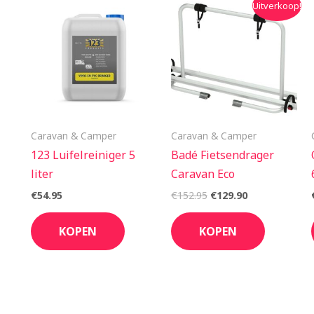
Uitverkoop!
prijs
prijs
was:
is:
€152.95.
€129.90.
Caravan & Camper
Caravan & Camper
123 Luifelreiniger 5
Badé Fietsendrager
liter
Caravan Eco
€
54.95
€
152.95
€
129.90
KOPEN
KOPEN