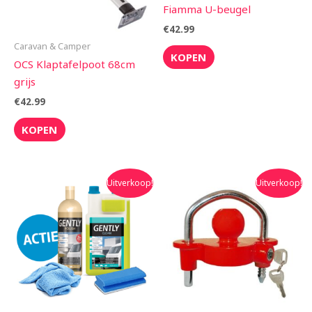
Fiamma U-beugel
€
42.99
Caravan & Camper
KOPEN
OCS Klaptafelpoot 68cm
grijs
€
42.99
KOPEN
Oorspronkelijke
Huidige
Oorspronkelijke
Huidige
Uitverkoop!
Uitverkoop!
prijs
prijs
prijs
prijs
was:
is:
was:
is:
€27.90.
€22.95.
€27.50.
€19.95.