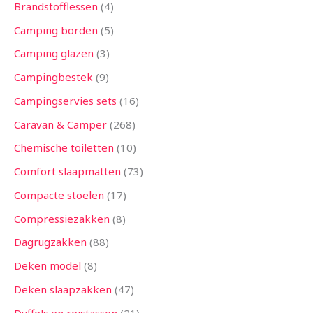
Brandstofflessen
4
Camping borden
5
Camping glazen
3
Campingbestek
9
Campingservies sets
16
Caravan & Camper
268
Chemische toiletten
10
Comfort slaapmatten
73
Compacte stoelen
17
Compressiezakken
8
Dagrugzakken
88
Deken model
8
Deken slaapzakken
47
Duffels en reistassen
21