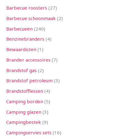
n
n
n
e
n
e
n
e
n
n
e
e
n
e
n
e
n
n
n
n
n
n
n
n
e
n
n
n
n
n
n
n
n
n
n
n
n
e
n
n
n
n
n
e
e
n
n
n
n
n
n
n
n
n
n
n
n
n
n
e
n
n
e
n
Barbecue roosters
27
n
n
n
n
n
n
n
n
n
n
n
n
n
Barbecue schoonmaak
2
Barbecueën
240
Benzinebranders
4
Bewaardozen
1
Brander accessoires
7
Brandstof gas
2
Brandstof petroleum
3
Brandstofflessen
4
Camping borden
5
Camping glazen
3
Campingbestek
9
Campingservies sets
16