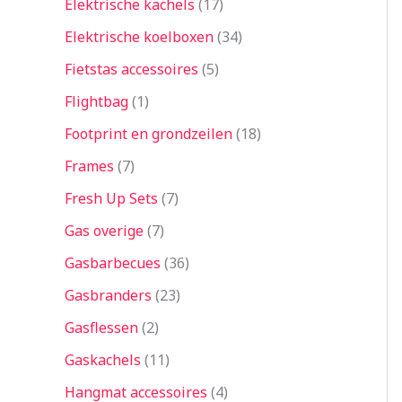
Elektrische kachels
17
Elektrische koelboxen
34
Fietstas accessoires
5
Flightbag
1
Footprint en grondzeilen
18
Frames
7
Fresh Up Sets
7
Gas overige
7
Gasbarbecues
36
Gasbranders
23
Gasflessen
2
Gaskachels
11
Hangmat accessoires
4