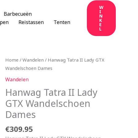
W
I
Barbecueën
N
K
apen
Reistassen
Tenten
E
L
Home
/
Wandelen
/ Hanwag Tatra II Lady GTX
Wandelschoen Dames
Wandelen
Hanwag Tatra II Lady
GTX Wandelschoen
Dames
€
309.95