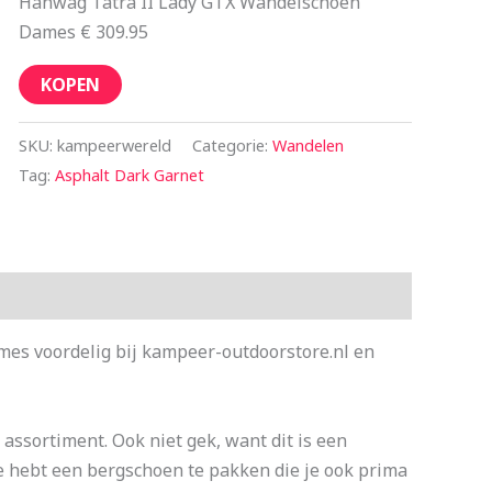
Hanwag Tatra II Lady GTX Wandelschoen
Dames € 309.95
KOPEN
SKU:
kampeerwereld
Categorie:
Wandelen
Tag:
Asphalt Dark Garnet
es voordelig bij kampeer-outdoorstore.nl en
 assortiment. Ook niet gek, want dit is een
e hebt een bergschoen te pakken die je ook prima