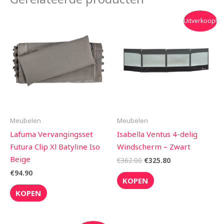
Oorspronkelijke
Huidige
Uitverkoop!
prijs
prijs
was:
is:
€362.00.
€325.80.
Meubelen
Meubelen
Lafuma Vervangingsset
Isabella Ventus 4-delig
Futura Clip Xl Batyline Iso
Windscherm – Zwart
Beige
€
362.00
€
325.80
€
94.90
KOPEN
KOPEN