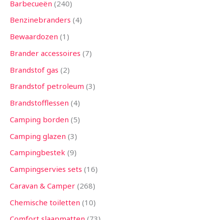
Barbecueën
240
Benzinebranders
4
Bewaardozen
1
Brander accessoires
7
Brandstof gas
2
Brandstof petroleum
3
Brandstofflessen
4
Camping borden
5
Camping glazen
3
Campingbestek
9
Campingservies sets
16
Caravan & Camper
268
Chemische toiletten
10
Comfort slaapmatten
73