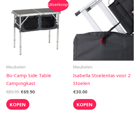
Oorspronkelijke
Huidige
Uitverkoop!
prijs
prijs
was:
is:
€89.95.
€69.90.
Meubelen
Meubelen
Bo-Camp Side Table
Isabella Stoelentas voor 2
Campingkast
Stoelen
€
89.95
€
69.90
€
30.00
KOPEN
KOPEN