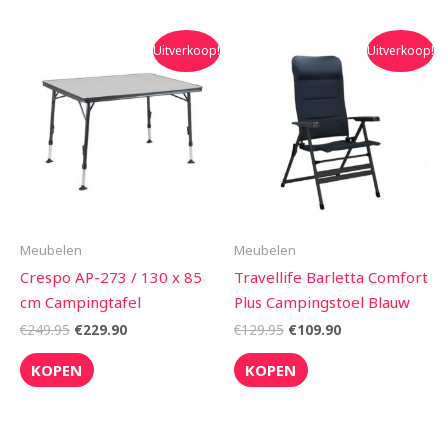
Oorspronkelijke
Huidige
Oorspronkelijke
Huidige
Uitverkoop!
Uitverkoop!
prijs
prijs
prijs
prijs
was:
is:
was:
is:
€249.95.
€229.90.
€129.95.
€109.90.
Meubelen
Meubelen
Crespo AP-273 / 130 x 85
Travellife Barletta Comfort
cm Campingtafel
Plus Campingstoel Blauw
€
249.95
€
229.90
€
129.95
€
109.90
KOPEN
KOPEN