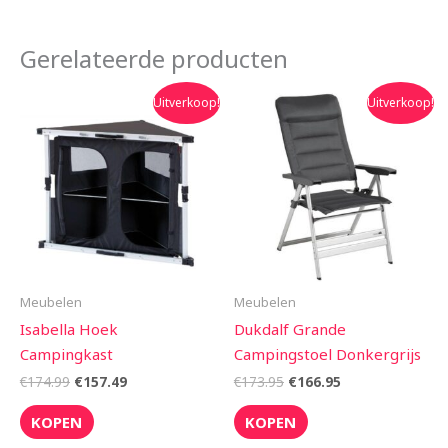
Gerelateerde producten
Oorspronkelijke
Huidige
Oorspronkelijke
Huidige
Uitverkoop!
Uitverkoop!
prijs
prijs
prijs
prijs
was:
is:
was:
is:
€174.99.
€157.49.
€173.95.
€166.95.
Meubelen
Meubelen
Isabella Hoek
Dukdalf Grande
Campingkast
Campingstoel Donkergrijs
€
174.99
€
157.49
€
173.95
€
166.95
KOPEN
KOPEN