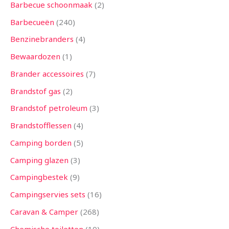
n
n
n
n
n
n
n
n
n
n
n
n
n
Barbecue schoonmaak
2
Barbecueën
240
Benzinebranders
4
Bewaardozen
1
Brander accessoires
7
Brandstof gas
2
Brandstof petroleum
3
Brandstofflessen
4
Camping borden
5
Camping glazen
3
Campingbestek
9
Campingservies sets
16
Caravan & Camper
268
Chemische toiletten
10