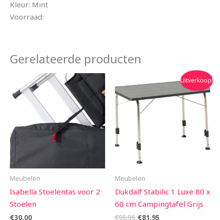
Kleur: Mint
Voorraad:
Gerelateerde producten
Oorspronkelijke
Huidige
Uitverkoop!
prijs
prijs
was:
is:
€95.95.
€81.95.
Meubelen
Meubelen
Isabella Stoelentas voor 2
Dukdalf Stabilic 1 Luxe 80 x
Stoelen
60 cm Campingtafel Grijs
€
30.00
€
95.95
€
81.95