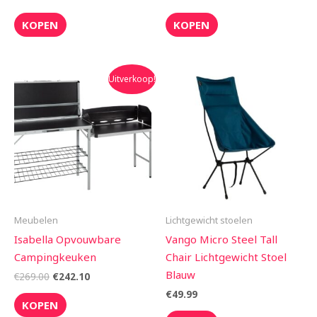
KOPEN
KOPEN
Oorspronkelijke
Huidige
Uitverkoop!
prijs
prijs
was:
is:
€269.00.
€242.10.
Meubelen
Lichtgewicht stoelen
Isabella Opvouwbare
Vango Micro Steel Tall
Campingkeuken
Chair Lichtgewicht Stoel
Blauw
€
269.00
€
242.10
€
49.99
KOPEN