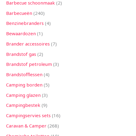
n
n
n
n
n
n
n
n
n
n
n
n
n
Barbecue schoonmaak
2
Barbecueën
240
Benzinebranders
4
Bewaardozen
1
Brander accessoires
7
Brandstof gas
2
Brandstof petroleum
3
Brandstofflessen
4
Camping borden
5
Camping glazen
3
Campingbestek
9
Campingservies sets
16
Caravan & Camper
268
Chemische toiletten
10