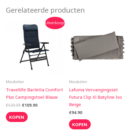
Gerelateerde producten
Oorspronkelijke
Huidige
Uitverkoop!
prijs
prijs
was:
is:
€129.95.
€109.90.
Meubelen
Meubelen
Travellife Barletta Comfort
Lafuma Vervangingsset
Plus Campingstoel Blauw
Futura Clip Xl Batyline Iso
Beige
€
129.95
€
109.90
€
94.90
KOPEN
KOPEN