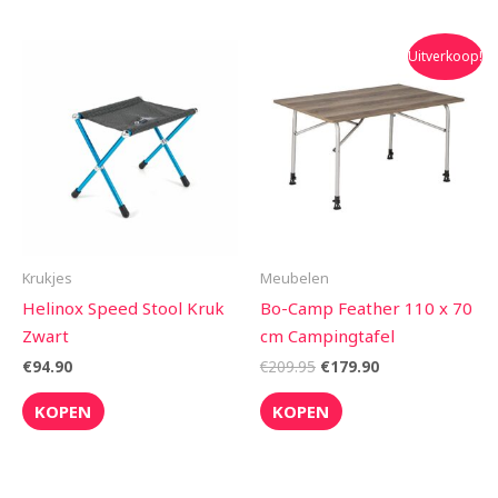
Oorspronkelijke
Huidige
Uitverkoop!
prijs
prijs
was:
is:
€209.95.
€179.90.
Krukjes
Meubelen
Helinox Speed Stool Kruk
Bo-Camp Feather 110 x 70
Zwart
cm Campingtafel
€
94.90
€
209.95
€
179.90
KOPEN
KOPEN