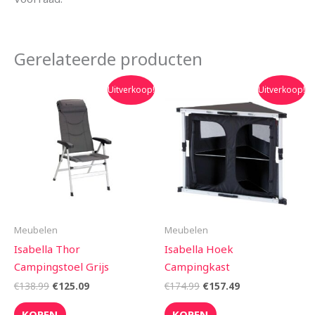
Gerelateerde producten
Oorspronkelijke
Huidige
Oorspronkelijke
Huidige
Uitverkoop!
Uitverkoop!
prijs
prijs
prijs
prijs
was:
is:
was:
is:
€138.99.
€125.09.
€174.99.
€157.49.
Meubelen
Meubelen
Isabella Thor
Isabella Hoek
Campingstoel Grijs
Campingkast
€
138.99
€
125.09
€
174.99
€
157.49
KOPEN
KOPEN