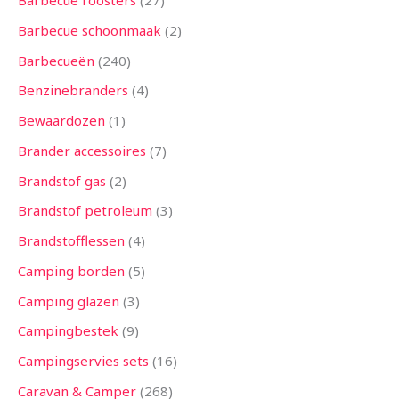
Barbecue roosters
27
n
n
n
n
n
n
n
n
n
n
n
n
n
Barbecue schoonmaak
2
Barbecueën
240
Benzinebranders
4
Bewaardozen
1
Brander accessoires
7
Brandstof gas
2
Brandstof petroleum
3
Brandstofflessen
4
Camping borden
5
Camping glazen
3
Campingbestek
9
Campingservies sets
16
Caravan & Camper
268