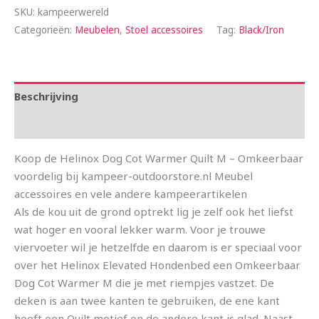
SKU:
kampeerwereld
Categorieën:
Meubelen
,
Stoel accessoires
Tag:
Black/Iron
Beschrijving
Aanvullende informatie
Koop de Helinox Dog Cot Warmer Quilt M – Omkeerbaar
voordelig bij kampeer-outdoorstore.nl Meubel
accessoires en vele andere kampeerartikelen
Als de kou uit de grond optrekt lig je zelf ook het liefst
wat hoger en vooral lekker warm. Voor je trouwe
viervoeter wil je hetzelfde en daarom is er speciaal voor
over het Helinox Elevated Hondenbed een Omkeerbaar
Dog Cot Warmer M die je met riempjes vastzet. De
deken is aan twee kanten te gebruiken, de ene kant
heeft een Quilt motief en de andere kant is glad. Naast