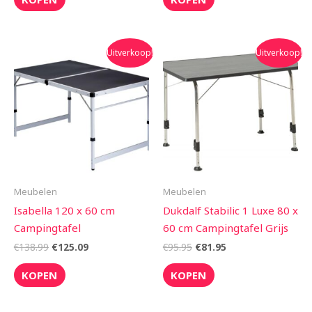
Oorspronkelijke
Huidige
Oorspronkelijke
Huidige
Uitverkoop!
Uitverkoop!
prijs
prijs
prijs
prijs
was:
is:
was:
is:
€138.99.
€125.09.
€95.95.
€81.95.
Meubelen
Meubelen
Isabella 120 x 60 cm
Dukdalf Stabilic 1 Luxe 80 x
Campingtafel
60 cm Campingtafel Grijs
€
138.99
€
125.09
€
95.95
€
81.95
KOPEN
KOPEN