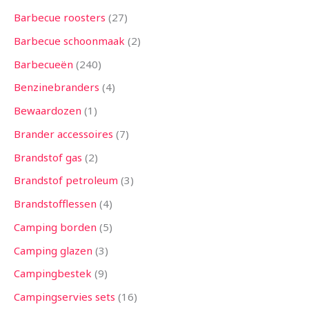
n
n
n
e
n
e
n
e
n
n
e
e
n
e
n
e
n
n
n
n
n
n
n
n
e
n
n
n
n
n
n
n
n
n
n
n
n
e
n
n
n
n
n
e
e
n
n
n
n
n
n
n
n
n
n
n
n
n
n
e
n
n
e
n
Barbecue roosters
27
n
n
n
n
n
n
n
n
n
n
n
n
n
Barbecue schoonmaak
2
Barbecueën
240
Benzinebranders
4
Bewaardozen
1
Brander accessoires
7
Brandstof gas
2
Brandstof petroleum
3
Brandstofflessen
4
Camping borden
5
Camping glazen
3
Campingbestek
9
Campingservies sets
16