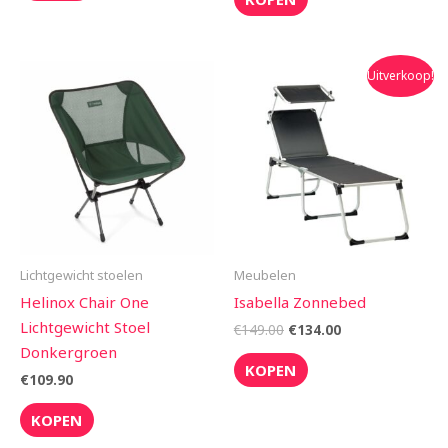
Oorspronkelijke
Huidige
Uitverkoop!
prijs
prijs
was:
is:
€149.00.
€134.00.
Lichtgewicht stoelen
Meubelen
Helinox Chair One
Isabella Zonnebed
Lichtgewicht Stoel
€
149.00
€
134.00
Donkergroen
KOPEN
€
109.90
KOPEN