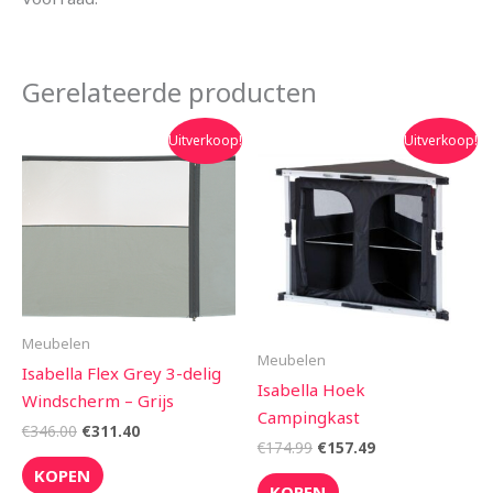
Gerelateerde producten
Oorspronkelijke
Huidige
Oorspronkelijke
Huidige
Uitverkoop!
Uitverkoop!
prijs
prijs
prijs
prijs
was:
is:
was:
is:
€346.00.
€311.40.
€174.99.
€157.49.
Meubelen
Meubelen
Isabella Flex Grey 3-delig
Isabella Hoek
Windscherm – Grijs
Campingkast
€
346.00
€
311.40
€
174.99
€
157.49
KOPEN
KOPEN