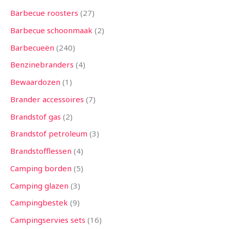
n
n
n
e
n
e
n
e
n
n
e
e
n
e
n
e
n
n
n
n
n
n
n
n
e
n
n
n
n
n
n
n
n
n
n
n
n
e
n
n
n
n
n
e
e
n
n
n
n
n
n
n
n
n
n
n
n
n
n
e
n
n
e
n
Barbecue roosters
27
n
n
n
n
n
n
n
n
n
n
n
n
n
Barbecue schoonmaak
2
Barbecueën
240
Benzinebranders
4
Bewaardozen
1
Brander accessoires
7
Brandstof gas
2
Brandstof petroleum
3
Brandstofflessen
4
Camping borden
5
Camping glazen
3
Campingbestek
9
Campingservies sets
16