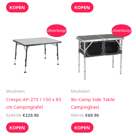
KOPEN
KOPEN
Oorspronkelijke
Huidige
Oorspronkelijke
Huidige
Uitverkoop!
Uitverkoop!
prijs
prijs
prijs
prijs
was:
is:
was:
is:
€249.95.
€229.90.
€89.95.
€69.90.
Meubelen
Meubelen
Crespo AP-273 / 130 x 85
Bo-Camp Side Table
cm Campingtafel
Campingkast
€
249.95
€
229.90
€
89.95
€
69.90
KOPEN
KOPEN