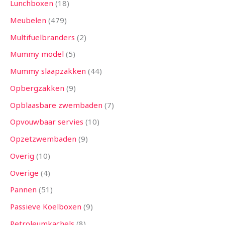
Lunchboxen
18
Meubelen
479
Multifuelbranders
2
Mummy model
5
Mummy slaapzakken
44
Opbergzakken
9
Opblaasbare zwembaden
7
Opvouwbaar servies
10
Opzetzwembaden
9
Overig
10
Overige
4
Pannen
51
Passieve Koelboxen
9
Petroleumkachels
8