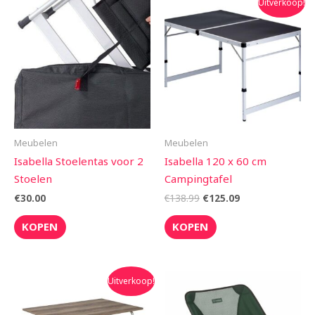
Uitverkoop!
prijs
prijs
was:
is:
€138.99.
€125.09.
Meubelen
Meubelen
Isabella Stoelentas voor 2
Isabella 120 x 60 cm
Stoelen
Campingtafel
€
30.00
€
138.99
€
125.09
KOPEN
KOPEN
Oorspronkelijke
Huidige
Uitverkoop!
prijs
prijs
was:
is:
€209.95.
€179.90.