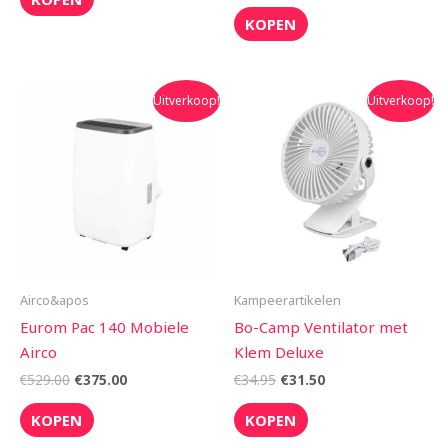
KOPEN
Oorspronkelijke
Huidige
Oorspronkelijke
Huidige
Uitverkoop!
Uitverkoop!
prijs
prijs
prijs
prijs
was:
is:
was:
is:
€529.00.
€375.00.
€34.95.
€31.50.
Airco&apos
Kampeerartikelen
Eurom Pac 140 Mobiele
Bo-Camp Ventilator met
Airco
Klem Deluxe
€
529.00
€
375.00
€
34.95
€
31.50
KOPEN
KOPEN