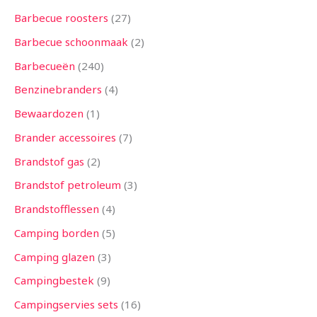
n
n
n
e
n
e
n
e
n
n
e
e
n
e
n
e
n
n
n
n
n
n
n
n
e
n
n
n
n
n
n
n
n
n
n
n
n
e
n
n
n
n
n
e
e
n
n
n
n
n
n
n
n
n
n
n
n
n
n
e
n
n
e
n
Barbecue roosters
27
n
n
n
n
n
n
n
n
n
n
n
n
n
Barbecue schoonmaak
2
Barbecueën
240
Benzinebranders
4
Bewaardozen
1
Brander accessoires
7
Brandstof gas
2
Brandstof petroleum
3
Brandstofflessen
4
Camping borden
5
Camping glazen
3
Campingbestek
9
Campingservies sets
16