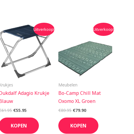
Oorspronkelijke
Huidige
Oorspronkelijke
Huidige
Uitverkoop!
Uitverkoop!
prijs
prijs
prijs
prijs
was:
is:
was:
is:
€61.95.
€55.95.
€89.95.
€79.90.
Krukjes
Meubelen
Dukdalf Adagio Krukje
Bo-Camp Chill Mat
Blauw
Oxomo XL Groen
€
61.95
€
55.95
€
89.95
€
79.90
KOPEN
KOPEN