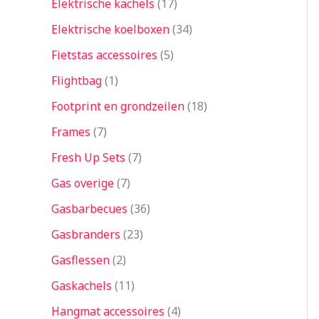
Elektrische kachels
17
Elektrische koelboxen
34
Fietstas accessoires
5
Flightbag
1
Footprint en grondzeilen
18
Frames
7
Fresh Up Sets
7
Gas overige
7
Gasbarbecues
36
Gasbranders
23
Gasflessen
2
Gaskachels
11
Hangmat accessoires
4