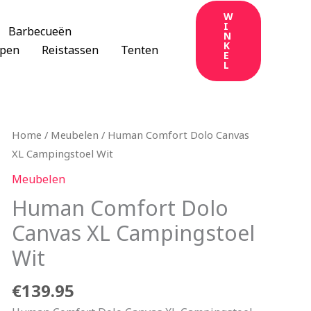
W
I
Barbecueën
N
K
apen
Reistassen
Tenten
E
L
Home
/
Meubelen
/ Human Comfort Dolo Canvas
XL Campingstoel Wit
Meubelen
Human Comfort Dolo
Canvas XL Campingstoel
Wit
€
139.95