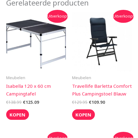
Gerelateerde producten
Oorspronkelijke
Huidige
Oorspronkelijke
Huidige
Uitverkoop!
Uitverkoop!
prijs
prijs
prijs
prijs
was:
is:
was:
is:
€138.99.
€125.09.
€129.95.
€109.90.
Meubelen
Meubelen
Isabella 120 x 60 cm
Travellife Barletta Comfort
Campingtafel
Plus Campingstoel Blauw
€
138.99
€
125.09
€
129.95
€
109.90
KOPEN
KOPEN
Oorspronkelijke
Huidige
Oorspronkelijke
Huidige