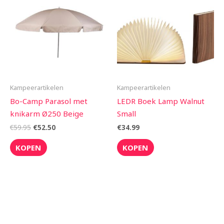
was:
is:
€59.95.
€52.50.
Kampeerartikelen
Kampeerartikelen
Bo-Camp Parasol met
LEDR Boek Lamp Walnut
knikarm Ø250 Beige
Small
€
59.95
€
52.50
€
34.99
KOPEN
KOPEN