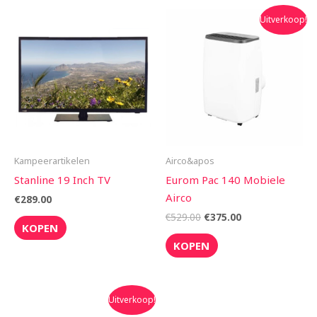
Oorspronkelijke
Huidige
Uitverkoop!
prijs
prijs
was:
is:
€529.00.
€375.00.
Kampeerartikelen
Airco&apos
Stanline 19 Inch TV
Eurom Pac 140 Mobiele
Airco
€
289.00
€
529.00
€
375.00
KOPEN
KOPEN
Oorspronkelijke
Huidige
Uitverkoop!
prijs
prijs