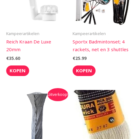
Kampeerartikelen
Kampeerartikelen
Reich Kraan De Luxe
Sportx Badmintonset; 4
20mm
rackets, net en 3 shuttles
€
35.60
€
25.99
KOPEN
KOPEN
Oorspronkelijke
Huidige
Uitverkoop!
prijs
prijs
was:
is:
€29.00.
€24.90.