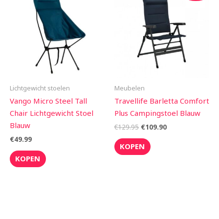
was:
is:
€129.95.
€109.90.
Lichtgewicht stoelen
Meubelen
Vango Micro Steel Tall
Travellife Barletta Comfort
Chair Lichtgewicht Stoel
Plus Campingstoel Blauw
Blauw
€
129.95
€
109.90
€
49.99
KOPEN
KOPEN