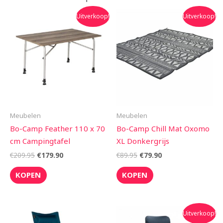
Oorspronkelijke
Huidige
Oorspronkelijke
Huidige
Uitverkoop!
Uitverkoop!
prijs
prijs
prijs
prijs
was:
is:
was:
is:
€209.95.
€179.90.
€89.95.
€79.90.
Meubelen
Meubelen
Bo-Camp Feather 110 x 70
Bo-Camp Chill Mat Oxomo
cm Campingtafel
XL Donkergrijs
€
209.95
€
179.90
€
89.95
€
79.90
KOPEN
KOPEN
Oorspronkelijke
Huidige
Uitverkoop!
prijs
prijs