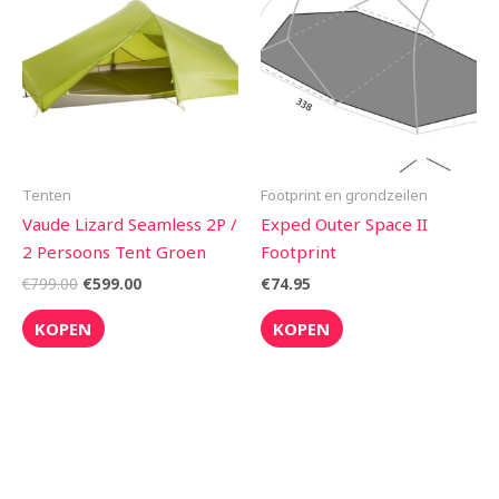
was:
is:
€799.00.
€599.00.
Tenten
Footprint en grondzeilen
Vaude Lizard Seamless 2P /
Exped Outer Space II
2 Persoons Tent Groen
Footprint
€
799.00
€
599.00
€
74.95
KOPEN
KOPEN