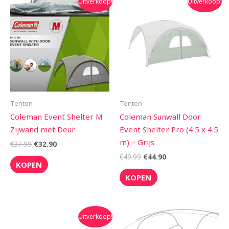
Uitverkoop!
Uitverkoop!
prijs
prijs
prijs
prijs
was:
is:
was:
is:
€37.99.
€32.90.
€49.99.
€44.90.
Tenten
Tenten
Coleman Event Shelter M
Coleman Sunwall Door
Zijwand met Deur
Event Shelter Pro (4.5 x 4.5
m) – Grijs
€
37.99
€
32.90
€
49.99
€
44.90
KOPEN
KOPEN
Oorspronkelijke
Huidige
Uitverkoop!
prijs
prijs