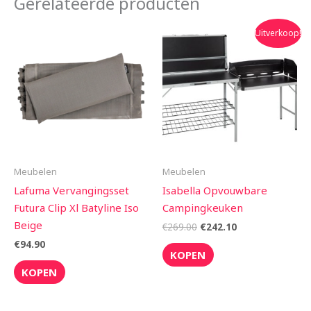
Gerelateerde producten
Oorspronkelijke
Huidige
Uitverkoop!
prijs
prijs
was:
is:
€269.00.
€242.10.
Meubelen
Meubelen
Lafuma Vervangingsset
Isabella Opvouwbare
Futura Clip Xl Batyline Iso
Campingkeuken
Beige
€
269.00
€
242.10
€
94.90
KOPEN
KOPEN