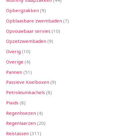
Mummy slaapzakken
44
Opbergzakken
9
Opblaasbare zwembaden
7
Opvouwbaar servies
10
Opzetzwembaden
9
Overig
10
Overige
4
Pannen
51
Passieve Koelboxen
9
Petroleumkachels
8
Plaids
8
Regenhoezen
4
Regenlaarzen
20
Reistassen
311