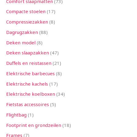
Comfort slaapmatten
73
Compacte stoelen
17
Compressiezakken
8
Dagrugzakken
88
Deken model
8
Deken slaapzakken
47
Duffels en reistassen
21
Elektrische barbecues
8
Elektrische kachels
17
Elektrische koelboxen
34
Fietstas accessoires
5
Flightbag
1
Footprint en grondzeilen
18
Frames
7