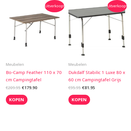
Oorspronkelijke
Huidige
Oorspronkelijke
Huidige
Uitverkoop!
Uitverkoop!
prijs
prijs
prijs
prijs
was:
is:
was:
is:
€209.95.
€179.90.
€95.95.
€81.95.
Meubelen
Meubelen
Bo-Camp Feather 110 x 70
Dukdalf Stabilic 1 Luxe 80 x
cm Campingtafel
60 cm Campingtafel Grijs
€
209.95
€
179.90
€
95.95
€
81.95
KOPEN
KOPEN