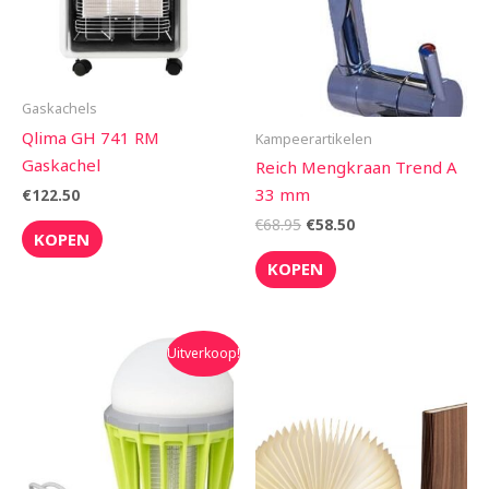
Gaskachels
Qlima GH 741 RM
Kampeerartikelen
Gaskachel
Reich Mengkraan Trend A
33 mm
€
122.50
€
68.95
€
58.50
KOPEN
KOPEN
Oorspronkelijke
Huidige
Uitverkoop!
prijs
prijs
was:
is:
€30.00.
€26.99.