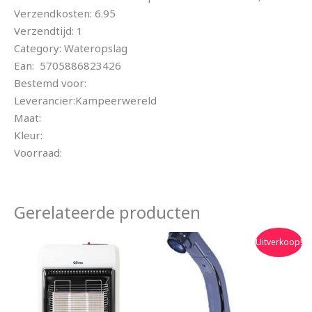
Verzendkosten: 6.95
Verzendtijd: 1
Category: Wateropslag
Ean: 5705886823426
Bestemd voor:
Leverancier:Kampeerwereld
Maat:
Kleur:
Voorraad:
Gerelateerde producten
Oorspronkelijke
Huidige
Uitverkoop!
prijs
prijs
was:
is:
€68.95.
€58.50.