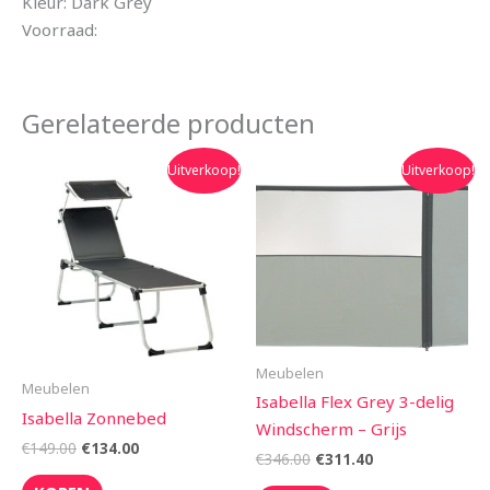
Kleur: Dark Grey
Voorraad:
Gerelateerde producten
Oorspronkelijke
Huidige
Oorspronkelijke
Huidige
Uitverkoop!
Uitverkoop!
prijs
prijs
prijs
prijs
was:
is:
was:
is:
€149.00.
€134.00.
€346.00.
€311.40.
Meubelen
Meubelen
Isabella Flex Grey 3-delig
Isabella Zonnebed
Windscherm – Grijs
€
149.00
€
134.00
€
346.00
€
311.40