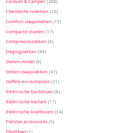
Caravan & Camper
268
Chemische toiletten
10
Comfort slaapmatten
73
Compacte stoelen
17
Compressiezakken
8
Dagrugzakken
88
Deken model
8
Deken slaapzakken
47
Duffels en reistassen
21
Elektrische barbecues
8
Elektrische kachels
17
Elektrische koelboxen
34
Fietstas accessoires
5
Flightbag
1