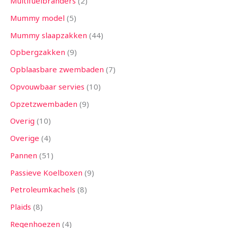
Multifuelbranders
2
Mummy model
5
Mummy slaapzakken
44
Opbergzakken
9
Opblaasbare zwembaden
7
Opvouwbaar servies
10
Opzetzwembaden
9
Overig
10
Overige
4
Pannen
51
Passieve Koelboxen
9
Petroleumkachels
8
Plaids
8
Regenhoezen
4