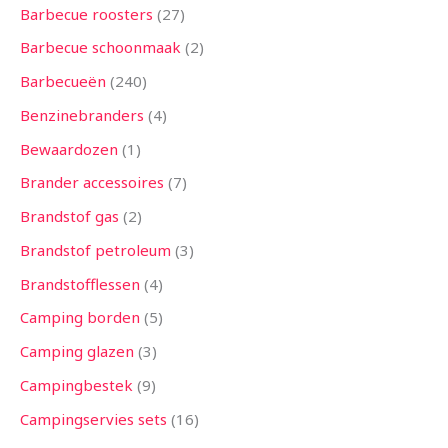
n
n
n
e
n
e
n
e
n
n
e
e
n
e
n
e
n
n
n
n
n
n
n
n
e
n
n
n
n
n
n
n
n
n
n
n
n
e
n
n
n
n
n
e
e
n
n
n
n
n
n
n
n
n
n
n
n
n
n
e
n
n
e
n
Barbecue roosters
27
n
n
n
n
n
n
n
n
n
n
n
n
n
Barbecue schoonmaak
2
Barbecueën
240
Benzinebranders
4
Bewaardozen
1
Brander accessoires
7
Brandstof gas
2
Brandstof petroleum
3
Brandstofflessen
4
Camping borden
5
Camping glazen
3
Campingbestek
9
Campingservies sets
16