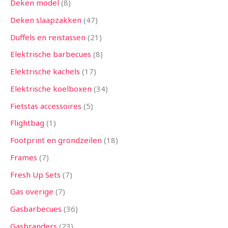
Deken model
8
Deken slaapzakken
47
Duffels en reistassen
21
Elektrische barbecues
8
Elektrische kachels
17
Elektrische koelboxen
34
Fietstas accessoires
5
Flightbag
1
Footprint en grondzeilen
18
Frames
7
Fresh Up Sets
7
Gas overige
7
Gasbarbecues
36
Gasbranders
23