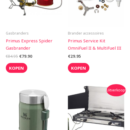
Gasbranders
Brander accessoires
Primus Express Spider
Primus Service Kit
Gasbrander
OmniFuel II & MultiFuel III
€
84.95
€
79.90
€
29.95
KOPEN
KOPEN
Oorspronkelijke
Huidige
Uitverkoop!
prijs
prijs
was:
is:
€279.95.
€249.90.