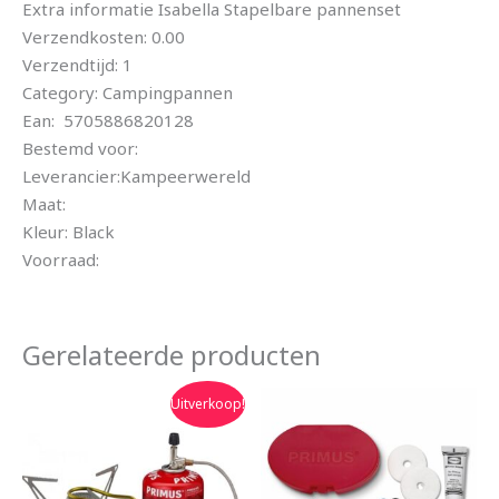
Extra informatie Isabella Stapelbare pannenset
Verzendkosten: 0.00
Verzendtijd: 1
Category: Campingpannen
Ean: 5705886820128
Bestemd voor:
Leverancier:Kampeerwereld
Maat:
Kleur: Black
Voorraad:
Gerelateerde producten
Oorspronkelijke
Huidige
Uitverkoop!
prijs
prijs
was:
is:
€84.95.
€79.90.