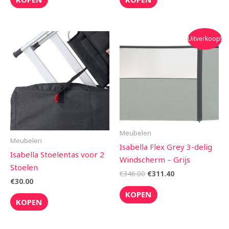
Oorspronkelijke
Huidige
Uitverkoop!
prijs
prijs
was:
is:
€346.00.
€311.40.
Meubelen
Meubelen
Isabella Flex Grey 3-delig
Isabella Stoelentas voor 2
Windscherm – Grijs
Stoelen
€
346.00
€
311.40
€
30.00
KOPEN
KOPEN