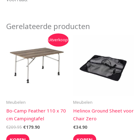
Gerelateerde producten
Oorspronkelijke
Huidige
Uitverkoop!
prijs
prijs
was:
is:
€209.95.
€179.90.
Meubelen
Meubelen
Bo-Camp Feather 110 x 70
Helinox Ground Sheet voor
cm Campingtafel
Chair Zero
€
209.95
€
179.90
€
34.90
KOPEN
KOPEN