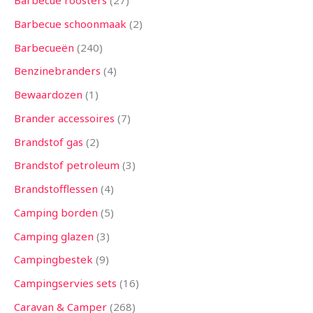
Barbecue roosters
27
n
n
n
n
n
n
n
n
n
n
n
n
n
Barbecue schoonmaak
2
Barbecueën
240
Benzinebranders
4
Bewaardozen
1
Brander accessoires
7
Brandstof gas
2
Brandstof petroleum
3
Brandstofflessen
4
Camping borden
5
Camping glazen
3
Campingbestek
9
Campingservies sets
16
Caravan & Camper
268