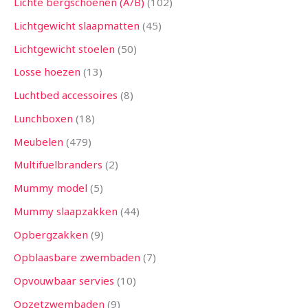
Lichte bergschoenen (A/B)
102
Lichtgewicht slaapmatten
45
Lichtgewicht stoelen
50
Losse hoezen
13
Luchtbed accessoires
8
Lunchboxen
18
Meubelen
479
Multifuelbranders
2
Mummy model
5
Mummy slaapzakken
44
Opbergzakken
9
Opblaasbare zwembaden
7
Opvouwbaar servies
10
Opzetzwembaden
9