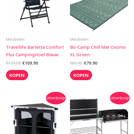
Meubelen
Meubelen
Travellife Barletta Comfort
Bo-Camp Chill Mat Oxomo
Plus Campingstoel Blauw
XL Groen
€
129.95
€
109.90
€
89.95
€
79.90
KOPEN
KOPEN
Oorspronkelijke
Huidige
Oorspronkelijke
Huidige
Uitverkoop!
Uitverkoop!
prijs
prijs
prijs
prijs
was:
is:
was:
is:
€174.99.
€157.49.
€269.00.
€242.10.