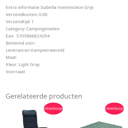
Extra informatie Isabella Voetensteun Grijs
Verzendkosten: 0.00
Verzendtijd: 1
Category: Campingstoelen
Ean: 5705886824294
Bestemd voor:
Leverancier:Kampeerwereld
Maat:
Kleur: Light Gray
Voorraad:
Gerelateerde producten
Oorspronkelijke
Huidige
Oorspronkelijke
Huidige
Uitverkoop!
Uitverkoop!
prijs
prijs
prijs
prijs
was:
is:
was:
is:
€129.95.
€109.90.
€89.95.
€79.90.