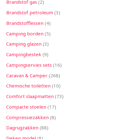
Brandstof gas
2
Brandstof petroleum
3
Brandstofflessen
4
Camping borden
5
Camping glazen
3
Campingbestek
9
Campingservies sets
16
Caravan & Camper
268
Chemische toiletten
10
Comfort slaapmatten
73
Compacte stoelen
17
Compressiezakken
8
Dagrugzakken
88
Deken model
8