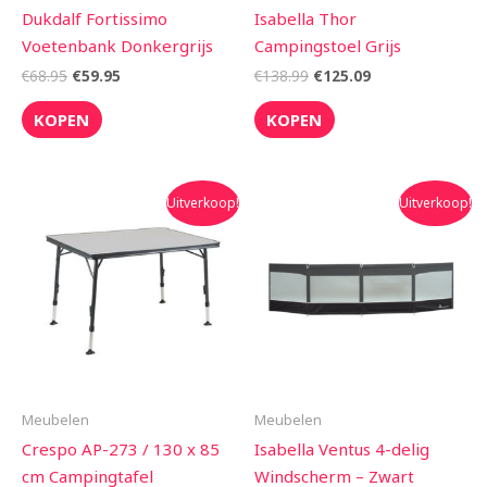
Dukdalf Fortissimo
Isabella Thor
Voetenbank Donkergrijs
Campingstoel Grijs
€
68.95
€
59.95
€
138.99
€
125.09
KOPEN
KOPEN
Oorspronkelijke
Huidige
Oorspronkelijke
Huidige
Uitverkoop!
Uitverkoop!
prijs
prijs
prijs
prijs
was:
is:
was:
is:
€249.95.
€229.90.
€362.00.
€325.80.
Meubelen
Meubelen
Crespo AP-273 / 130 x 85
Isabella Ventus 4-delig
cm Campingtafel
Windscherm – Zwart