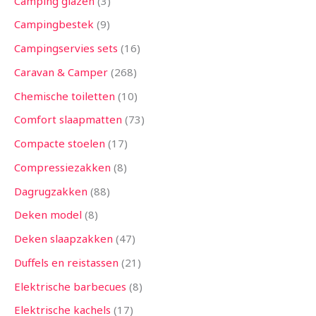
Camping glazen
3
Campingbestek
9
Campingservies sets
16
Caravan & Camper
268
Chemische toiletten
10
Comfort slaapmatten
73
Compacte stoelen
17
Compressiezakken
8
Dagrugzakken
88
Deken model
8
Deken slaapzakken
47
Duffels en reistassen
21
Elektrische barbecues
8
Elektrische kachels
17