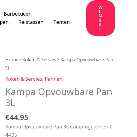
W
I
Barbecueën
N
K
apen
Reistassen
Tenten
E
L
Home
/
Koken & Servies
/ Kampa Opvouwbare Pan
3L
Koken & Servies
,
Pannen
Kampa Opvouwbare Pan
3L
€
44.95
Kampa Opvouwbare Pan 3L Campingpannen €
44.95