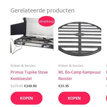
Gerelateerde producten
Oorspronkelijke
Huidige
Uitverkoop!
prijs
prijs
was:
is:
€279.95.
€249.90.
Koken & Servies
Koken & Servies
Primus Tupike Stove
ML Bo-Camp Kampvuur
Kooktoestel
Rooster
€
279.95
€
249.90
€
31.95
KOPEN
KOPEN