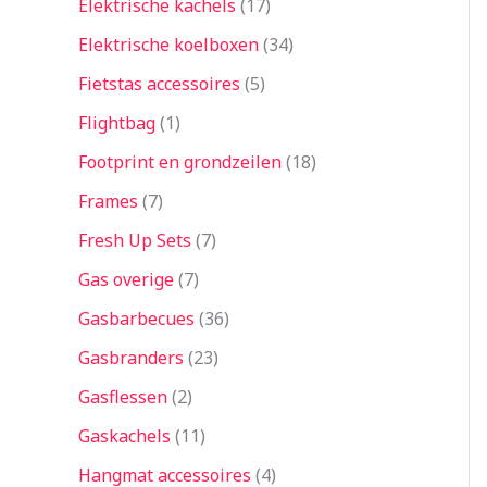
Elektrische kachels
17
Elektrische koelboxen
34
Fietstas accessoires
5
Flightbag
1
Footprint en grondzeilen
18
Frames
7
Fresh Up Sets
7
Gas overige
7
Gasbarbecues
36
Gasbranders
23
Gasflessen
2
Gaskachels
11
Hangmat accessoires
4