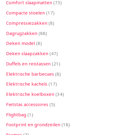
Comfort slaapmatten
73
Compacte stoelen
17
Compressiezakken
8
Dagrugzakken
88
Deken model
8
Deken slaapzakken
47
Duffels en reistassen
21
Elektrische barbecues
8
Elektrische kachels
17
Elektrische koelboxen
34
Fietstas accessoires
5
Flightbag
1
Footprint en grondzeilen
18
Frames
7