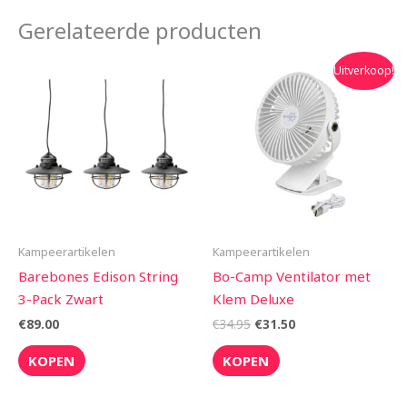
Gerelateerde producten
Oorspronkelijke
Huidige
Uitverkoop!
prijs
prijs
was:
is:
€34.95.
€31.50.
Kampeerartikelen
Kampeerartikelen
Barebones Edison String
Bo-Camp Ventilator met
3-Pack Zwart
Klem Deluxe
€
89.00
€
34.95
€
31.50
KOPEN
KOPEN