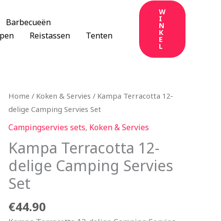
W
I
Barbecueën
N
K
apen
Reistassen
Tenten
E
L
Home
/
Koken & Servies
/ Kampa Terracotta 12-
delige Camping Servies Set
Campingservies sets
,
Koken & Servies
Kampa Terracotta 12-
delige Camping Servies
Set
€
44.90