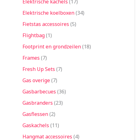
Elektrische kachels
17
Elektrische koelboxen
34
Fietstas accessoires
5
Flightbag
1
Footprint en grondzeilen
18
Frames
7
Fresh Up Sets
7
Gas overige
7
Gasbarbecues
36
Gasbranders
23
Gasflessen
2
Gaskachels
11
Hangmat accessoires
4