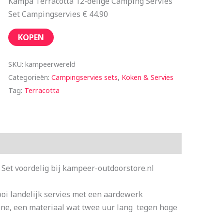
Kampa Terracotta 12-delige Camping Servies
Set Campingservies € 44.90
KOPEN
SKU:
kampeerwereld
Categorieën:
Campingservies sets
,
Koken & Servies
Tag:
Terracotta
Set voordelig bij kampeer-outdoorstore.nl
ooi landelijk servies met een aardewerk
ine, een materiaal wat twee uur lang tegen hoge