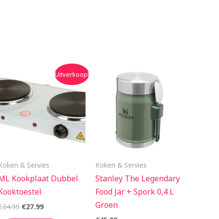
Oorspronkelijke
Huidige
Uitverkoop!
prijs
prijs
was:
is:
€34.99.
€27.99.
Koken & Servies
Koken & Servies
ML Kookplaat Dubbel
Stanley The Legendary
Kooktoestel
Food Jar + Spork 0,4 L
Groen
€
34.99
€
27.99