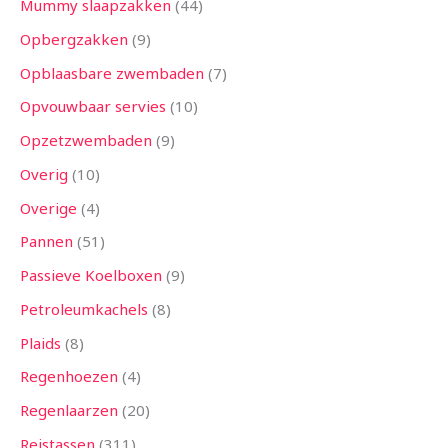
Mummy slaapzakken
44
Opbergzakken
9
Opblaasbare zwembaden
7
Opvouwbaar servies
10
Opzetzwembaden
9
Overig
10
Overige
4
Pannen
51
Passieve Koelboxen
9
Petroleumkachels
8
Plaids
8
Regenhoezen
4
Regenlaarzen
20
Reistassen
311