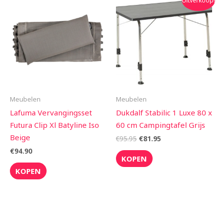
Uitverkoop!
prijs
prijs
was:
is:
€95.95.
€81.95.
Meubelen
Meubelen
Lafuma Vervangingsset
Dukdalf Stabilic 1 Luxe 80 x
Futura Clip Xl Batyline Iso
60 cm Campingtafel Grijs
Beige
€
95.95
€
81.95
€
94.90
KOPEN
KOPEN