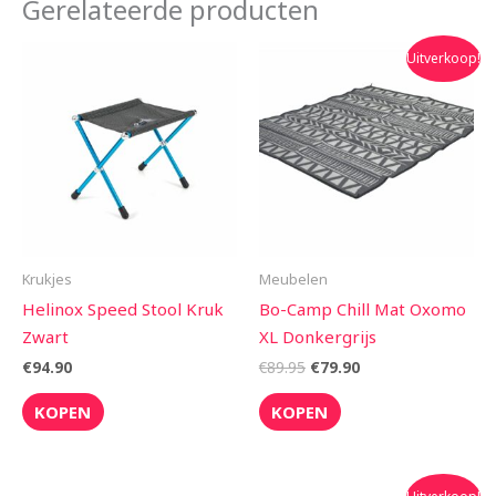
Gerelateerde producten
Oorspronkelijke
Huidige
Uitverkoop!
prijs
prijs
was:
is:
€89.95.
€79.90.
Krukjes
Meubelen
Helinox Speed Stool Kruk
Bo-Camp Chill Mat Oxomo
Zwart
XL Donkergrijs
€
94.90
€
89.95
€
79.90
KOPEN
KOPEN
Oorspronkelijke
Huidige