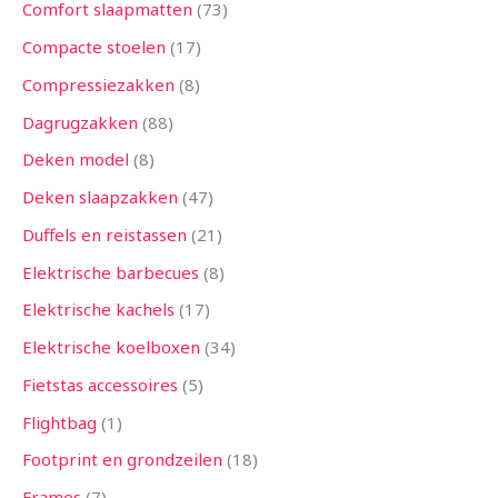
Comfort slaapmatten
73
Compacte stoelen
17
Compressiezakken
8
Dagrugzakken
88
Deken model
8
Deken slaapzakken
47
Duffels en reistassen
21
Elektrische barbecues
8
Elektrische kachels
17
Elektrische koelboxen
34
Fietstas accessoires
5
Flightbag
1
Footprint en grondzeilen
18
Frames
7