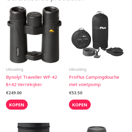
Uitrusting
Uitrusting
Bynolyt Traveller WP-42
ProPlus Campingdouche
8×42 Verrekijker
met voetpomp
€
249.00
€
53.50
KOPEN
KOPEN