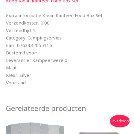
Koop Klean Kanteen Food Box Set
Extra informatie Klean Kanteen Food Box Set
Verzendkosten: 0.00
Verzendtijd: 1
Category: Campingservies
Ean: 0763332055116
Bestemd voor:
Leverancier:Kampeerwereld
Maat:
Kleur: Silver
Voorraad:
Gerelateerde producten
Oorspronkelijke
Huidige
Uitverkoop!
prijs
prijs
was:
is: