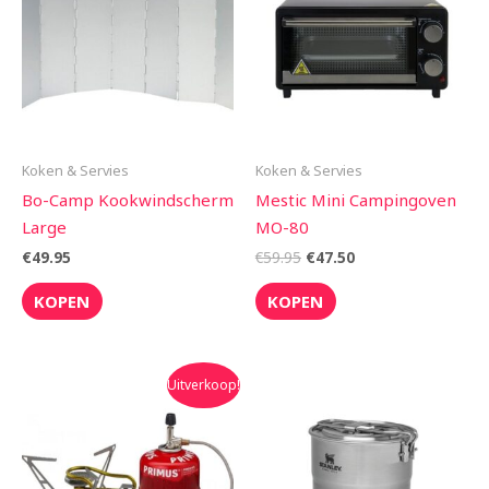
€59.95.
€47.50.
Koken & Servies
Koken & Servies
Bo-Camp Kookwindscherm
Mestic Mini Campingoven
Large
MO-80
€
49.95
€
59.95
€
47.50
KOPEN
KOPEN
Oorspronkelijke
Huidige
Uitverkoop!
prijs
prijs
was:
is:
€84.95.
€79.90.