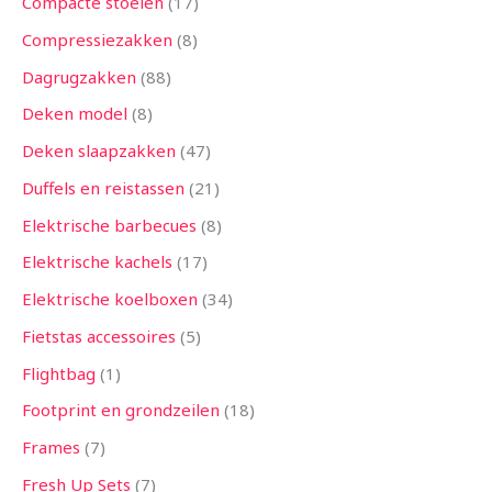
Compacte stoelen
17
Compressiezakken
8
Dagrugzakken
88
Deken model
8
Deken slaapzakken
47
Duffels en reistassen
21
Elektrische barbecues
8
Elektrische kachels
17
Elektrische koelboxen
34
Fietstas accessoires
5
Flightbag
1
Footprint en grondzeilen
18
Frames
7
Fresh Up Sets
7