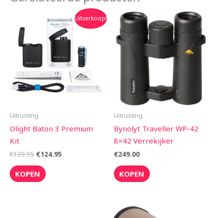
Oorspronkelijke
Huidige
Uitverkoop!
prijs
prijs
was:
is:
€139.95.
€124.95.
Uitrusting
Uitrusting
Olight Baton 3 Premium
Bynolyt Traveller WP-42
Kit
8×42 Verrekijker
€
139.95
€
124.95
€
249.00
KOPEN
KOPEN