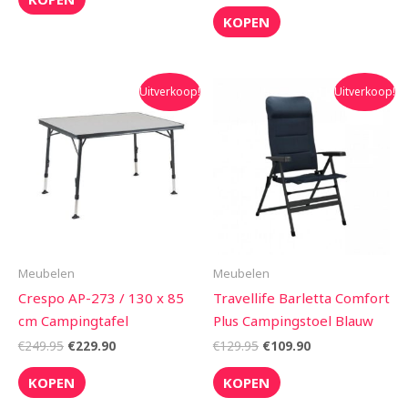
KOPEN
Oorspronkelijke
Huidige
Oorspronkelijke
Huidige
Uitverkoop!
Uitverkoop!
prijs
prijs
prijs
prijs
was:
is:
was:
is:
€249.95.
€229.90.
€129.95.
€109.90.
Meubelen
Meubelen
Crespo AP-273 / 130 x 85
Travellife Barletta Comfort
cm Campingtafel
Plus Campingstoel Blauw
€
249.95
€
229.90
€
129.95
€
109.90
KOPEN
KOPEN