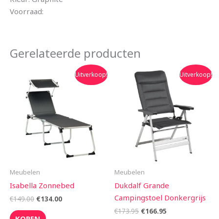
Voorraad:
Gerelateerde producten
Oorspronkelijke
Huidige
Oorspronkelijke
Huidige
Uitverkoop!
Uitverkoop!
prijs
prijs
prijs
prijs
was:
is:
was:
is:
€149.00.
€134.00.
€173.95.
€166.95.
Meubelen
Meubelen
Isabella Zonnebed
Dukdalf Grande
Campingstoel Donkergrijs
€
149.00
€
134.00
€
173.95
€
166.95
KOPEN