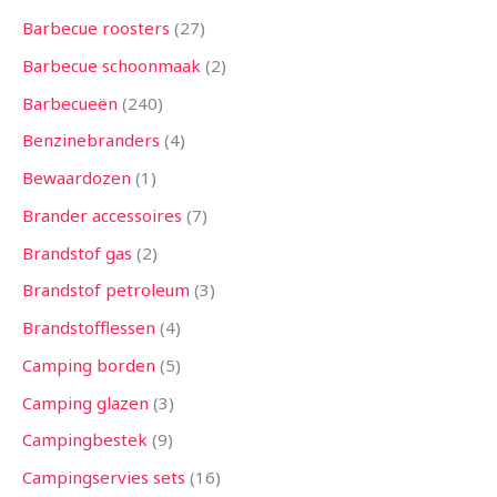
n
n
n
e
n
e
n
e
n
n
e
e
n
e
n
e
n
n
n
n
n
n
n
n
e
n
n
n
n
n
n
n
n
n
n
n
n
e
n
n
n
n
n
e
e
n
n
n
n
n
n
n
n
n
n
n
n
n
n
e
n
n
e
n
Barbecue roosters
27
n
n
n
n
n
n
n
n
n
n
n
n
n
Barbecue schoonmaak
2
Barbecueën
240
Benzinebranders
4
Bewaardozen
1
Brander accessoires
7
Brandstof gas
2
Brandstof petroleum
3
Brandstofflessen
4
Camping borden
5
Camping glazen
3
Campingbestek
9
Campingservies sets
16