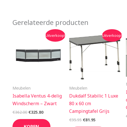
Gerelateerde producten
Oorspronkelijke
Huidige
Oorspronkelijke
Huidige
Uitverkoop!
Uitverkoop!
prijs
prijs
prijs
prijs
was:
is:
was:
is:
€362.00.
€325.80.
€95.95.
€81.95.
Meubelen
Meubelen
Isabella Ventus 4-delig
Dukdalf Stabilic 1 Luxe
Windscherm – Zwart
80 x 60 cm
Campingtafel Grijs
€
362.00
€
325.80
€
95.95
€
81.95
KOPEN