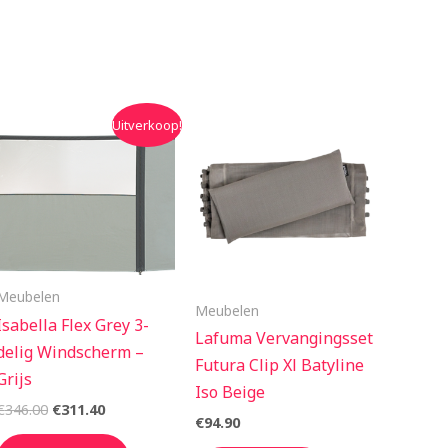
Oorspronkelijke
Huidige
Uitverkoop!
prijs
prijs
was:
is:
€346.00.
€311.40.
Meubelen
Meubelen
Isabella Flex Grey 3-
Lafuma Vervangingsset
delig Windscherm –
Futura Clip Xl Batyline
Grijs
Iso Beige
€
346.00
€
311.40
€
94.90