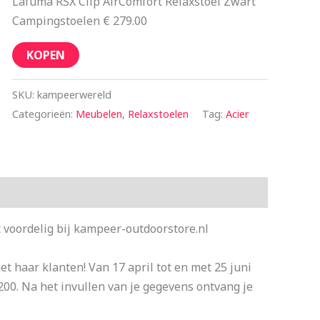
Lafuma RSX Clip AirComfort Relaxstoel Zwart
Campingstoelen € 279.00
KOPEN
SKU:
kampeerwereld
Categorieën:
Meubelen
,
Relaxstoelen
Tag:
Acier
 voordelig bij kampeer-outdoorstore.nl
et haar klanten! Van 17 april tot en met 25 juni
200. Na het invullen van je gegevens ontvang je