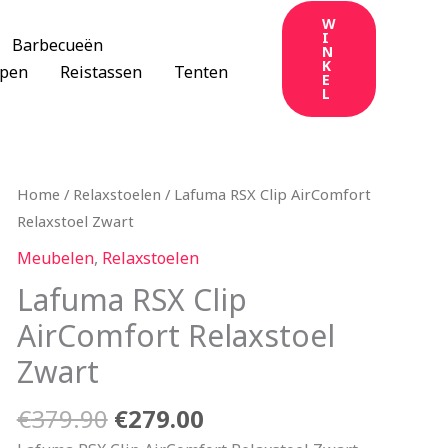
W
I
Barbecueën
N
K
apen
Reistassen
Tenten
E
L
Oorspronkelijke
Huidige
Home
/
Relaxstoelen
/ Lafuma RSX Clip AirComfort
prijs
prijs
Relaxstoel Zwart
was:
is:
Meubelen
,
Relaxstoelen
€379.90.
€279.00.
Lafuma RSX Clip
AirComfort Relaxstoel
Zwart
€
379.90
€
279.00