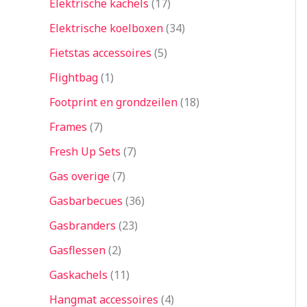
Elektrische kachels
17
Elektrische koelboxen
34
Fietstas accessoires
5
Flightbag
1
Footprint en grondzeilen
18
Frames
7
Fresh Up Sets
7
Gas overige
7
Gasbarbecues
36
Gasbranders
23
Gasflessen
2
Gaskachels
11
Hangmat accessoires
4